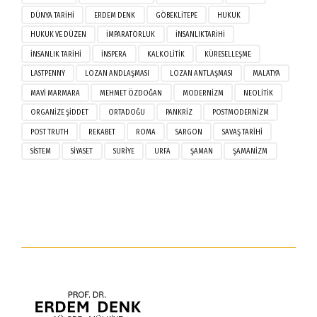
DÜNYA TARIHI
ERDEM DENK
GÖBEKLITEPE
HUKUK
HUKUK VE DÜZEN
IMPARATORLUK
INSANLIKTARIHI
INSANLIK TARIHI
INSPERA
KALKOLITIK
KÜRESELLEŞME
LASTPENNY
LOZAN ANDLAŞMASI
LOZAN ANTLAŞMASI
MALATYA
MAVI MARMARA
MEHMET ÖZDOĞAN
MODERNIZM
NEOLITIK
ORGANIZE ŞIDDET
ORTADOĞU
PANKRIZ
POSTMODERNIZM
POST TRUTH
REKABET
ROMA
SARGON
SAVAŞ TARIHI
SISTEM
SIYASET
SURIYE
URFA
ŞAMAN
ŞAMANIZM