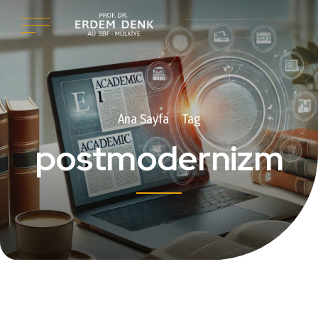
Ana Sayfa
Tag
postmodernizm