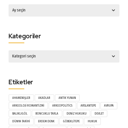
Kategoriler
Etiketler
AHAMENIŞLER
AKADLAR
ANTIK YUNAN
ARKEOLOJI ROMANTIZMI
ARKEOPOLITICS
ARSLANTEPE
AVRUPA
BALIKLIGÖL
BONCUKLU TARLA
DENIZ HUKUKU
DEVLET
DÜNYA TARIHI
ERDEM DENK
GÖBEKLITEPE
HUKUK