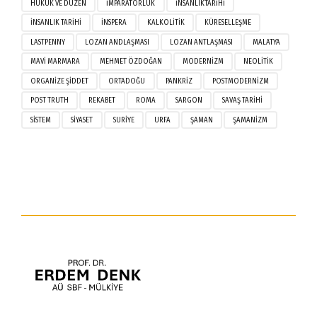
HUKUK VE DÜZEN
IMPARATORLUK
INSANLIKTARIHI
INSANLIK TARIHI
INSPERA
KALKOLITIK
KÜRESELLEŞME
LASTPENNY
LOZAN ANDLAŞMASI
LOZAN ANTLAŞMASI
MALATYA
MAVI MARMARA
MEHMET ÖZDOĞAN
MODERNIZM
NEOLITIK
ORGANIZE ŞIDDET
ORTADOĞU
PANKRIZ
POSTMODERNIZM
POST TRUTH
REKABET
ROMA
SARGON
SAVAŞ TARIHI
SISTEM
SIYASET
SURIYE
URFA
ŞAMAN
ŞAMANIZM