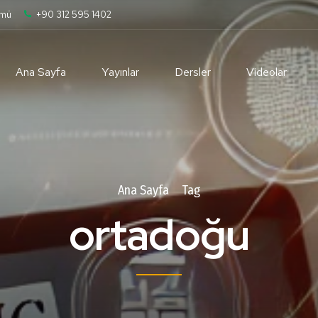
ümü
+90 312 595 1402
Ana Sayfa
Yayınlar
Dersler
Videolar
Ana Sayfa
Tag
ortadoğu