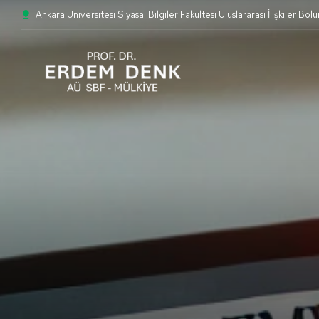
Ankara Üniversitesi Siyasal Bilgiler Fakültesi Uluslararası İlişkiler Böl