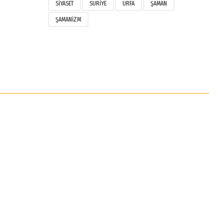
SIYASET
SURIYE
URFA
ŞAMAN
ŞAMANIZM