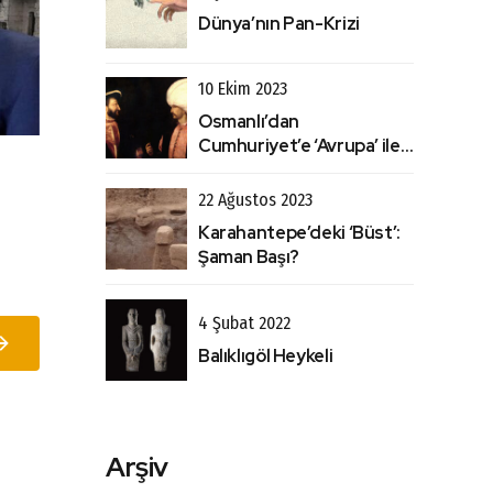
Dünya’nın Pan-Krizi
10 Ekim 2023
Osmanlı’dan
Cumhuriyet’e ‘Avrupa’ ile
Hukukumuz: Bir
Eklemlenme Hikayesi
22 Ağustos 2023
Olarak Lozan
Karahantepe’deki ‘Büst’:
Şaman Başı?
4 Şubat 2022
Balıklıgöl Heykeli
Arşiv