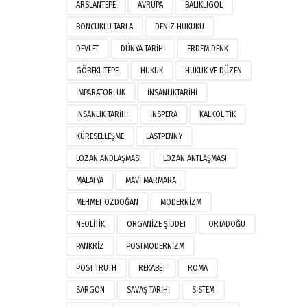
ARSLANTEPE
AVRUPA
BALIKLIGÖL
BONCUKLU TARLA
DENIZ HUKUKU
DEVLET
DÜNYA TARIHI
ERDEM DENK
GÖBEKLITEPE
HUKUK
HUKUK VE DÜZEN
IMPARATORLUK
INSANLIKTARIHI
INSANLIK TARIHI
INSPERA
KALKOLITIK
KÜRESELLEŞME
LASTPENNY
LOZAN ANDLAŞMASI
LOZAN ANTLAŞMASI
MALATYA
MAVI MARMARA
MEHMET ÖZDOĞAN
MODERNIZM
NEOLITIK
ORGANIZE ŞIDDET
ORTADOĞU
PANKRIZ
POSTMODERNIZM
POST TRUTH
REKABET
ROMA
SARGON
SAVAŞ TARIHI
SISTEM