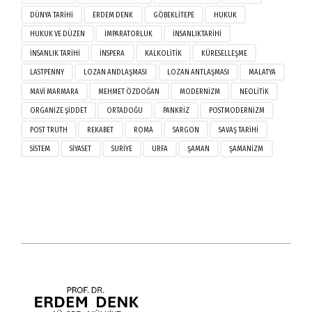
DÜNYA TARIHI
ERDEM DENK
GÖBEKLITEPE
HUKUK
HUKUK VE DÜZEN
IMPARATORLUK
INSANLIKTARIHI
INSANLIK TARIHI
INSPERA
KALKOLITIK
KÜRESELLEŞME
LASTPENNY
LOZAN ANDLAŞMASI
LOZAN ANTLAŞMASI
MALATYA
MAVI MARMARA
MEHMET ÖZDOĞAN
MODERNIZM
NEOLITIK
ORGANIZE ŞIDDET
ORTADOĞU
PANKRIZ
POSTMODERNIZM
POST TRUTH
REKABET
ROMA
SARGON
SAVAŞ TARIHI
SISTEM
SIYASET
SURIYE
URFA
ŞAMAN
ŞAMANIZM