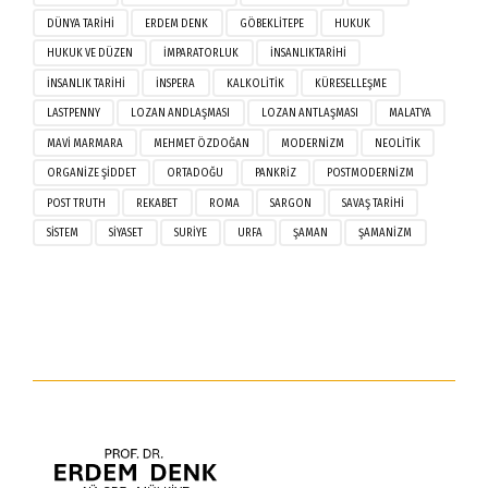
DÜNYA TARIHI
ERDEM DENK
GÖBEKLITEPE
HUKUK
HUKUK VE DÜZEN
IMPARATORLUK
INSANLIKTARIHI
INSANLIK TARIHI
INSPERA
KALKOLITIK
KÜRESELLEŞME
LASTPENNY
LOZAN ANDLAŞMASI
LOZAN ANTLAŞMASI
MALATYA
MAVI MARMARA
MEHMET ÖZDOĞAN
MODERNIZM
NEOLITIK
ORGANIZE ŞIDDET
ORTADOĞU
PANKRIZ
POSTMODERNIZM
POST TRUTH
REKABET
ROMA
SARGON
SAVAŞ TARIHI
SISTEM
SIYASET
SURIYE
URFA
ŞAMAN
ŞAMANIZM