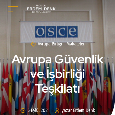
Avrupa Birliği
Makaleler
Avrupa Güvenlik
ve İşbirliği
Teşkilatı
6 Eylül 2021
yazar Erdem Denk