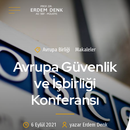
Avrupa Birliği
Makaleler
Avrupa Güvenlik
ve İşbirliği
Konferansı
6 Eylül 2021
yazar Erdem Denk