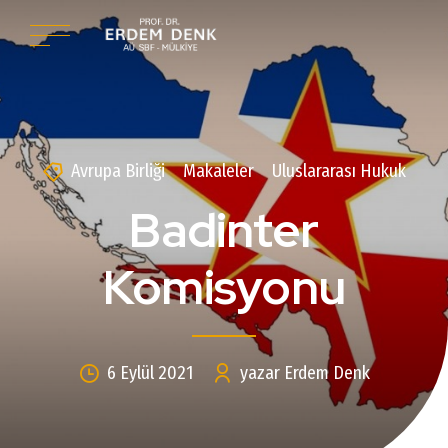
Avrupa Birliği
Makaleler
Uluslararası Hukuk
Badinter
Komisyonu
6 Eylül 2021
yazar Erdem Denk