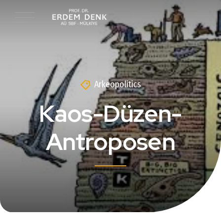
Arkeopolitics
Kaos-Düzen-
Antroposen