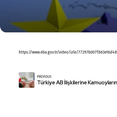
https://www.eba.gov.tr/video/izle/77297b007f863e16d
PREVIOUS
Türkiye AB İlişkilerine Kamuoyların