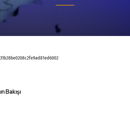
4831b28be0208c2fe9ad81ed6002
ın Bakışı