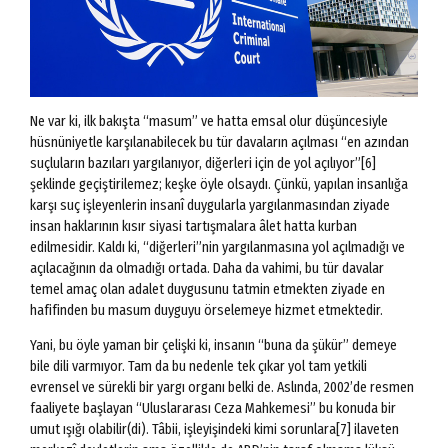
Ne var ki, ilk bakışta “masum” ve hatta emsal olur düşüncesiyle
hüsnüniyetle karşılanabilecek bu tür davaların açılması “en azından
suçluların bazıları yargılanıyor, diğerleri için de yol açılıyor”[6]
şeklinde geçiştirilemez; keşke öyle olsaydı. Çünkü, yapılan insanlığa
karşı suç işleyenlerin insanî duygularla yargılanmasından ziyade
insan haklarının kısır siyasi tartışmalara âlet hatta kurban
edilmesidir. Kaldı ki, “diğerleri”nin yargılanmasına yol açılmadığı ve
açılacağının da olmadığı ortada. Daha da vahimi, bu tür davalar
temel amaç olan adalet duygusunu tatmin etmekten ziyade en
hafifinden bu masum duyguyu örselemeye hizmet etmektedir.
Yani, bu öyle yaman bir çelişki ki, insanın “buna da şükür” demeye
bile dili varmıyor. Tam da bu nedenle tek çıkar yol tam yetkili
evrensel ve sürekli bir yargı organı belki de. Aslında, 2002’de resmen
faaliyete başlayan “Uluslararası Ceza Mahkemesi” bu konuda bir
umut ışığı olabilir(di). Tâbii, işleyişindeki kimi sorunlara[7] ilaveten