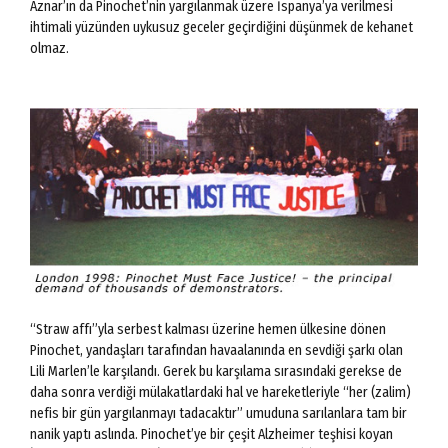
Aznar’ın da Pinochet’nin yargılanmak üzere İspanya’ya verilmesi
ihtimali yüzünden uykusuz geceler geçirdiğini düşünmek de kehanet
olmaz.
“Straw affı”yla serbest kalması üzerine hemen ülkesine dönen
Pinochet, yandaşları tarafından havaalanında en sevdiği şarkı olan
Lili Marlen’le karşılandı. Gerek bu karşılama sırasındaki gerekse de
daha sonra verdiği mülakatlardaki hal ve hareketleriyle “her (zalim)
nefis bir gün yargılanmayı tadacaktır” umuduna sarılanlara tam bir
nanik yaptı aslında. Pinochet’ye bir çeşit Alzheimer teşhisi koyan