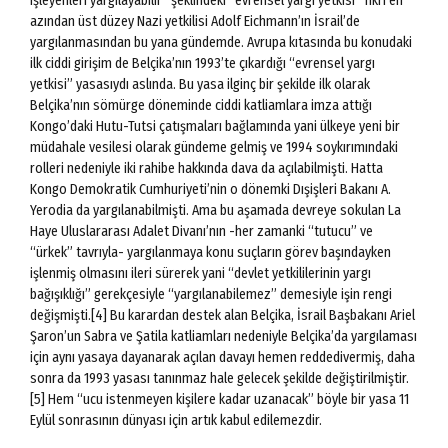
işleyenleri yargılayabilir” şeklindeki “evrensel yargı yetkisi” fikri en
azından üst düzey Nazi yetkilisi Adolf Eichmann’ın İsrail’de
yargılanmasından bu yana gündemde. Avrupa kıtasında bu konudaki
ilk ciddi girişim de Belçika’nın 1993’te çıkardığı “evrensel yargı
yetkisi” yasasıydı aslında. Bu yasa ilginç bir şekilde ilk olarak
Belçika’nın sömürge döneminde ciddi katliamlara imza attığı
Kongo’daki Hutu-Tutsi çatışmaları bağlamında yani ülkeye yeni bir
müdahale vesilesi olarak gündeme gelmiş ve 1994 soykırımındaki
rolleri nedeniyle iki rahibe hakkında dava da açılabilmişti. Hatta
Kongo Demokratik Cumhuriyeti’nin o dönemki Dışişleri Bakanı A.
Yerodia da yargılanabilmişti. Ama bu aşamada devreye sokulan La
Haye Uluslararası Adalet Divanı’nın -her zamanki “tutucu” ve
“ürkek” tavrıyla- yargılanmaya konu suçların görev başındayken
işlenmiş olmasını ileri sürerek yani “devlet yetkililerinin yargı
bağışıklığı” gerekçesiyle “yargılanabilemez” demesiyle işin rengi
değişmişti.[4] Bu karardan destek alan Belçika, İsrail Başbakanı Ariel
Şaron’un Sabra ve Şatila katliamları nedeniyle Belçika’da yargılaması
için aynı yasaya dayanarak açılan davayı hemen reddedivermiş, daha
sonra da 1993 yasası tanınmaz hale gelecek şekilde değiştirilmiştir.
[5] Hem “ucu istenmeyen kişilere kadar uzanacak” böyle bir yasa 11
Eylül sonrasının dünyası için artık kabul edilemezdir.