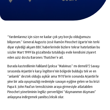
“Yardımlarınız için size ne kadar çok şey borçlu olduğumuzu
biliyorum.” General Augusto José Ramón Pinochet Ugarte’nin terki
diyar eylediği akşam BBC haberlerinde bizlere tekrar hatırlatılan bu
sözler Mart 1999’da gözaltında tutulduğu evde kendisini ziyaret
eden aziz dostu Barones Thatcher’e ait.
Burada kastedilenin Falkland (yoksa “Malvinas” mı demeli?) Savaşı
sırasında Arjantin’e karşı İngiltere’nin bölgede bulduğu tek ve en
“anlamlı” destek olduğu aşikâr ama 1970’lerin sonunda Arjantin’le
yine bir ada uyuşmazlığı nedeniyle savaşın eşiğine gelen ve bu krizi
Papa II. John Paul’un temsilcisinin araya girmesiyle atlatabilen
Pinochet yönetiminin İngiliz-perverliğini “düşmanımın düşmanı”
anlayışına indirgemek yanıltıcı/eksik olur.