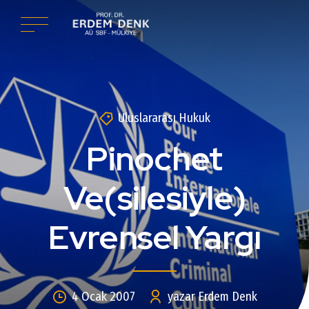
Uluslararası Hukuk
Pinochet
Ve(silesiyle)
Evrensel Yargı
4 Ocak 2007
yazar Erdem Denk