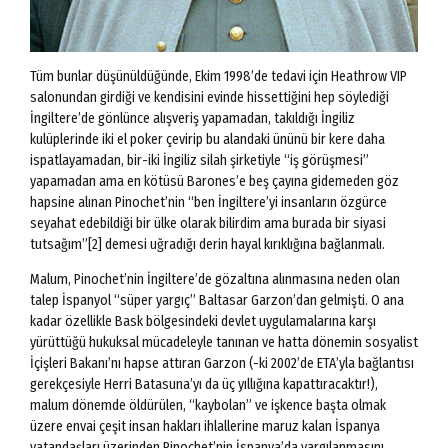
Tüm bunlar düşünüldüğünde, Ekim 1998’de tedavi için Heathrow VIP
salonundan girdiği ve kendisini evinde hissettiğini hep söylediği
İngiltere’de gönlünce alışveriş yapamadan, takıldığı İngiliz
kulüplerinde iki el poker çevirip bu alandaki ününü bir kere daha
ispatlayamadan, bir-iki İngiliz silah şirketiyle “iş görüşmesi”
yapamadan ama en kötüsü Barones’e beş çayına gidemeden göz
hapsine alınan Pinochet’nin “ben İngiltere’yi insanların özgürce
seyahat edebildiği bir ülke olarak bilirdim ama burada bir siyasi
tutsağım”[2] demesi uğradığı derin hayal kırıklığına bağlanmalı.
Malum, Pinochet’nin İngiltere’de gözaltına alınmasına neden olan
talep İspanyol “süper yargıç” Baltasar Garzon’dan gelmişti. O ana
kadar özellikle Bask bölgesindeki devlet uygulamalarına karşı
yürüttüğü hukuksal mücadeleyle tanınan ve hatta dönemin sosyalist
İçişleri Bakanı’nı hapse attıran Garzon (-ki 2002’de ETA’yla bağlantısı
gerekçesiyle Herri Batasuna’yı da üç yıllığına kapattıracaktır!),
malum dönemde öldürülen, “kaybolan” ve işkence başta olmak
üzere envai çeşit insan hakları ihlallerine maruz kalan İspanya
vatandaşları üzerinden Pinochet’nin İspanya’da yargılanmasını