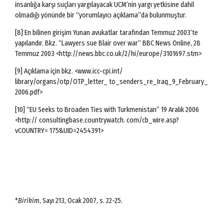
insanlığa karşı suçları yargılayacak UCM’nin yargı yetkisine dahil
olmadığı yönünde bir “yorumlayıcı açıklama”da bulunmuştur.
[8] En bilinen girişim Yunan avukatlar tarafından Temmuz 2003’te
yapılandır. Bkz. “Lawyers sue Blair over war” BBC News Online, 28
Temmuz 2003 <http://news.bbc.co.uk/2/hi/europe/3101697.stm>
[9] Açıklama için bkz. <www.icc-cpi.int/
library/organs/otp/OTP_letter_ to_senders_re_Iraq_9_February_
2006.pdf>
[10] “EU Seeks to Broaden Ties with Turkmenistan” 19 Aralık 2006
<http:// consultingbase.countrywatch. com/cb_wire.asp?
vCOUNTRY= 175&UID=2454391>
*
Birikim
, Sayı 213, Ocak 2007, s. 22-25.