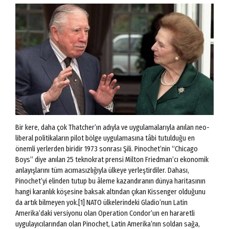
Bir kere, daha çok Thatcher’ın adıyla ve uygulamalarıyla anılan neo-
liberal politikaların pilot bölge uygulamasına tâbi tutulduğu en
önemli yerlerden biridir 1973 sonrası Şili. Pinochet’nin “Chicago
Boys” diye anılan 25 teknokrat prensi Milton Friedman’cı ekonomik
anlayışlarını tüm acımasızlığıyla ülkeye yerleştirdiler. Dahası,
Pinochet’yi elinden tutup bu âleme kazandıranın dünya haritasının
hangi karanlık köşesine baksak altından çıkan Kissenger olduğunu
da artık bilmeyen yok.[1] NATO ülkelerindeki Gladio’nun Latin
Amerika’daki versiyonu olan Operation Condor’un en hararetli
uygulayıcılarından olan Pinochet, Latin Amerika’nın soldan sağa,