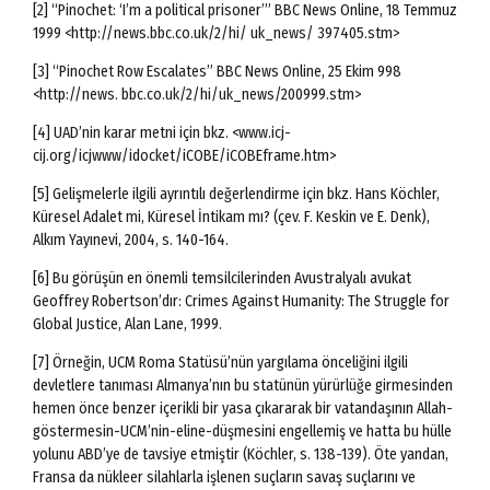
[2] “Pinochet: ‘I’m a political prisoner’” BBC News Online, 18 Temmuz
1999 <http://news.bbc.co.uk/2/hi/ uk_news/ 397405.stm>
[3] “Pinochet Row Escalates” BBC News Online, 25 Ekim 998
<http://news. bbc.co.uk/2/hi/uk_news/200999.stm>
[4] UAD’nin karar metni için bkz. <www.icj-
cij.org/icjwww/idocket/iCOBE/iCOBEframe.htm>
[5] Gelişmelerle ilgili ayrıntılı değerlendirme için bkz. Hans Köchler,
Küresel Adalet mi, Küresel İntikam mı? (çev. F. Keskin ve E. Denk),
Alkım Yayınevi, 2004, s. 140-164.
[6] Bu görüşün en önemli temsilcilerinden Avustralyalı avukat
Geoffrey Robertson’dır: Crimes Against Humanity: The Struggle for
Global Justice, Alan Lane, 1999.
[7] Örneğin, UCM Roma Statüsü’nün yargılama önceliğini ilgili
devletlere tanıması Almanya’nın bu statünün yürürlüğe girmesinden
hemen önce benzer içerikli bir yasa çıkararak bir vatandaşının Allah-
göstermesin-UCM’nin-eline-düşmesini engellemiş ve hatta bu hülle
yolunu ABD’ye de tavsiye etmiştir (Köchler, s. 138-139). Öte yandan,
Fransa da nükleer silahlarla işlenen suçların savaş suçlarını ve