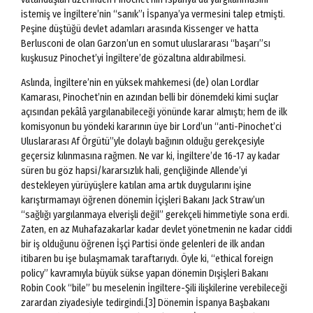
istemiş ve İngiltere’nin “sanık”ı İspanya’ya vermesini talep etmişti.
Peşine düştüğü devlet adamları arasında Kissenger ve hatta
Berlusconi de olan Garzon’un en somut uluslararası “başarı”sı
kuşkusuz Pinochet’yi İngiltere’de gözaltına aldırabilmesi.
Aslında, İngiltere’nin en yüksek mahkemesi (de) olan Lordlar
Kamarası, Pinochet’nin en azından belli bir dönemdeki kimi suçlar
açısından pekâlâ yargılanabileceği yönünde karar almıştı; hem de ilk
komisyonun bu yöndeki kararının üye bir Lord’un “anti-Pinochet’ci
Uluslararası Af Örgütü”yle dolaylı bağının olduğu gerekçesiyle
geçersiz kılınmasına rağmen. Ne var ki, İngiltere’de 16-17 ay kadar
süren bu göz hapsi/kararsızlık hali, gençliğinde Allende’yi
destekleyen yürüyüşlere katılan ama artık duygularını işine
karıştırmamayı öğrenen dönemin İçişleri Bakanı Jack Straw’un
“sağlığı yargılanmaya elverişli değil” gerekçeli himmetiyle sona erdi.
Zaten, en az Muhafazakarlar kadar devlet yönetmenin ne kadar ciddi
bir iş olduğunu öğrenen İşçi Partisi önde gelenleri de ilk andan
itibaren bu işe bulaşmamak taraftarıydı. Öyle ki, “ethical foreign
policy” kavramıyla büyük sükse yapan dönemin Dışişleri Bakanı
Robin Cook “bile” bu meselenin İngiltere-Şili ilişkilerine verebileceği
zarardan ziyadesiyle tedirgindi.[3] Dönemin İspanya Başbakanı