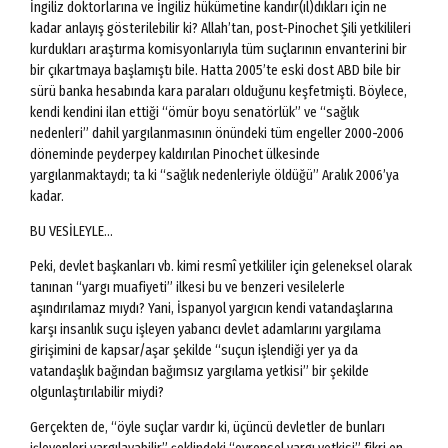
İngiliz doktorlarına ve İngiliz hükümetine kandır(ıl)dıkları için ne
kadar anlayış gösterilebilir ki? Allah’tan, post-Pinochet Şili yetkilileri
kurdukları araştırma komisyonlarıyla tüm suçlarının envanterini bir
bir çıkartmaya başlamıştı bile. Hatta 2005’te eski dost ABD bile bir
sürü banka hesabında kara paraları olduğunu keşfetmişti. Böylece,
kendi kendini ilan ettiği “ömür boyu senatörlük” ve “sağlık
nedenleri” dahil yargılanmasının önündeki tüm engeller 2000-2006
döneminde peyderpey kaldırılan Pinochet ülkesinde
yargılanmaktaydı; ta ki “sağlık nedenleriyle öldüğü” Aralık 2006’ya
kadar.
BU VESİLEYLE…
Peki, devlet başkanları vb. kimi resmî yetkililer için geleneksel olarak
tanınan “yargı muafiyeti” ilkesi bu ve benzeri vesilelerle
aşındırılamaz mıydı? Yani, İspanyol yargıcın kendi vatandaşlarına
karşı insanlık suçu işleyen yabancı devlet adamlarını yargılama
girişimini de kapsar/aşar şekilde “suçun işlendiği yer ya da
vatandaşlık bağından bağımsız yargılama yetkisi” bir şekilde
olgunlaştırılabilir miydi?
Gerçekten de, “öyle suçlar vardır ki, üçüncü devletler de bunları