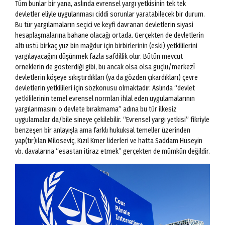
Tüm bunlar bir yana, aslında evrensel yargı yetkisinin tek tek
devletler eliyle uygulanması ciddi sorunlar yaratabilecek bir durum.
Bu tür yargılamaların seçici ve keyfi davranan devletlerin siyasi
hesaplaşmalarına bahane olacağı ortada. Gerçekten de devletlerin
altı üstü birkaç yüz bin mağdur için birbirlerinin (eski) yetkililerini
yargılayacağını düşünmek fazla safdillik olur. Bütün mevcut
örneklerin de gösterdiği gibi, bu ancak olsa olsa güçlü/merkezî
devletlerin köşeye sıkıştırdıkları (ya da gözden çıkardıkları) çevre
devletlerin yetkilileri için sözkonusu olmaktadır. Aslında “devlet
yetkililerinin temel evrensel normları ihlal eden uygulamalarının
yargılanmasını o devlete bırakmama” adına bu tür ilkesiz
uygulamalar da/bile sineye çekilebilir. “Evrensel yargı yetkisi” fikriyle
benzeşen bir anlayışla ama farklı hukuksal temeller üzerinden
yap(tır)ılan Miloseviç, Kızıl Kmer liderleri ve hatta Saddam Hüseyin
vb. davalarına “esastan itiraz etmek” gerçekten de mümkün değildir.