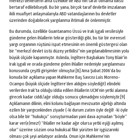
merkezî devletlerin ama özellikle de ABD’nin taraf olmama lüksü
bertaraf edilebilseydi. Bu bir yana, birçok taraf devletle imzalanan
ikili muafiyet anlaşmalarıyla ABD vatandaşlarının bu devletler
üzerinden doğabilecek yargılanma ihtimali de önlenmiştir.
Bu durumda, özellikle Guantanamo Üssü ve Irak işgali vesilesiyle
gündeme gelen ihlallerin tekrar gösterdiği gibi, bu tür bir evrensel
yargı organının rüştünü ispat etmesinin en önemli göstergesi olan
bir “merkezî devlet üstü düzey yetkilisi”nin yargılanabilmesinin yolu
büyük ölçüde kapanmıştır. Aslında, İngiltere Başbakanı Tony Blair’in
Irak işgali ve orada gündeme gelen ihlaller nedeniyle yargılanması
konusunda çeşitli girişimler olmuştur.[8] Ama Şubat 2006’da bu
konuda bir açıklama yapan Mahkeme Baş Savcısı Luis Moreno-
Ocampo (büyük ölçüde İngiltere’den aldığını söylediği!) elindeki
verilerden Irak’ta olduğu iddia edilen ihlallerin UCM’nin yetki alanına
girecek kadar ciddi/ağır olduğu sonucu çıkmadığını söylemiştir.[9]
Açıklamanın dilinin, elini kolunu bağlayan mevzuatın ağırlığı altında
ezilen bir yargıcınkinden ziyade (-ki durum zaten öyle değil! -ki öyle
olsa bile bir “hukukçu” soruşturmadan yani dava açmadan “böyle”
karar ver(e)mez!) “ihlaller ne kadar ağır olursa yetki eşiği aşılmış
olur” üzerine sözüm ona hukuksal fikir yürüten bir işgüzarınki
olması çok şeyi anlatıyor aslında. Onun için Mahkeme’nin