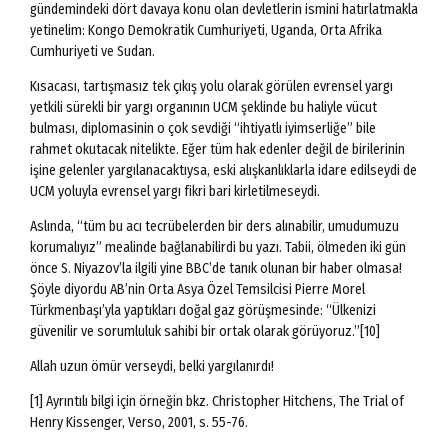
gündemindeki dört davaya konu olan devletlerin ismini hatırlatmakla
yetinelim: Kongo Demokratik Cumhuriyeti, Uganda, Orta Afrika
Cumhuriyeti ve Sudan.
Kısacası, tartışmasız tek çıkış yolu olarak görülen evrensel yargı
yetkili sürekli bir yargı organının UCM şeklinde bu haliyle vücut
bulması, diplomasinin o çok sevdiği “ihtiyatlı iyimserliğe” bile
rahmet okutacak nitelikte. Eğer tüm hak edenler değil de birilerinin
işine gelenler yargılanacaktıysa, eski alışkanlıklarla idare edilseydi de
UCM yoluyla evrensel yargı fikri bari kirletilmeseydi.
Aslında, “tüm bu acı tecrübelerden bir ders alınabilir, umudumuzu
korumalıyız” mealinde bağlanabilirdi bu yazı. Tabii, ölmeden iki gün
önce S. Niyazov’la ilgili yine BBC’de tanık olunan bir haber olmasa!
Şöyle diyordu AB’nin Orta Asya Özel Temsilcisi Pierre Morel
Türkmenbaşı’yla yaptıkları doğal gaz görüşmesinde: “Ülkenizi
güvenilir ve sorumluluk sahibi bir ortak olarak görüyoruz.”[10]
Allah uzun ömür verseydi, belki yargılanırdı!
[1] Ayrıntılı bilgi için örneğin bkz. Christopher Hitchens, The Trial of
Henry Kissenger, Verso, 2001, s. 55-76.