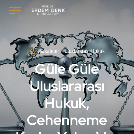
Makaleler
Uluslararası Hukuk
Güle Güle
Uluslararası
Hukuk,
Cehenneme