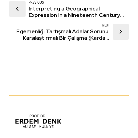
PREVIOUS
Interpreting a Geographical
Expression in a Nineteenth Century
Cession Treaty and the
NEXT
Senkaku/Diaoyu Islands Dispute
Egemenliği Tartışmalı Adalar Sorunu:
Karşılaştırmalı Bir Çalışma (Kardak,
Spratly ve Senkaku/Diaoyu Örnekleri)